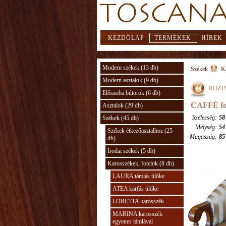
KEZDŐLAP
TERMÉKEK
HÍREK
Modern székek (13 db)
Székek
Ka
Modern asztalok (9 db)
ROZIN
Előszoba bútorok (6 db)
CAFFÉ fo
Asztalok (29 db)
Szélesség:
58
Székek (45 db)
Mélység:
54
Székek étkezőasztalhoz (25
Magasság:
85
db)
Irodai székek (5 db)
Karosszékek, fotelok (8 db)
LAURA támlás ülőke
ATEA karfás ülőke
LORETTA karosszék
MARINA karosszék
egyenes támlával