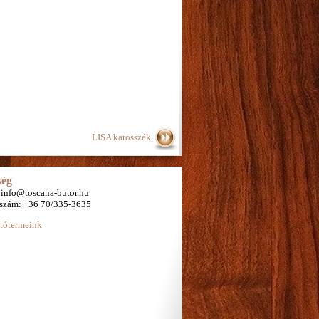
LISA karosszék
ség
 info@toscana-butor.hu
nszám: +36 70/335-3635
tótermeink