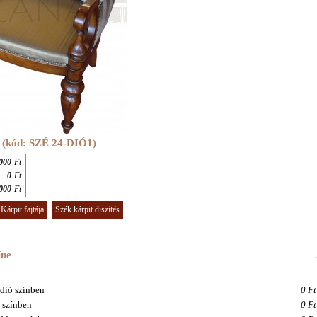
l (kód: SZÉ 24
-DIÓ1
)
000
Ft
0
Ft
000
Ft
Kárpit fajtája
Szék kárpit diszítés
íne
.
dió színben
0 Ft
 színben
0 Ft