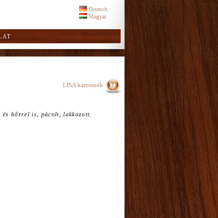
Deutsch
Magyar
LAT
LISA karosszék
és bőrrel is, pácolt, lakkozott.