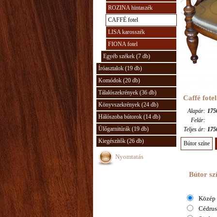
ROZINA hintaszék
CAFFÉ fotel
LISA karosszék
FIONA fotel
Egyéb székek (7 db)
Íróasztalok (19 db)
Komódok (20 db)
Tálalószekrények (36 db)
Caffé fote
Könyvszekrények (24 db)
Alapár:
175
Hálószoba bútorok (14 db)
Felár:
Ülőgarnitúrák (19 db)
Teljes ár:
175
Kiegészítők (26 db)
Bútor színe
Nyomtatás
Bútor sz
Közép 
Cédrus