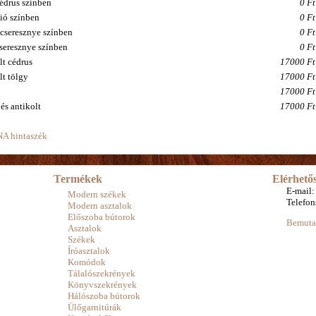
cédrus színben
0 Ft
dió színben
0 Ft
cseresznye színben
0 Ft
cseresznye színben
0 Ft
lt cédrus
17000 Ft
lt tölgy
17000 Ft
17000 Ft
 és antikolt
17000 Ft
A hintaszék
Termékek
Elérhető
E-mail:
Modern székek
Telefo
Modern asztalok
Előszoba bútorok
Bemuta
Asztalok
Székek
Íróasztalok
Komódok
Tálalószekrények
Könyvszekrények
Hálószoba bútorok
Ülőgarnitúrák