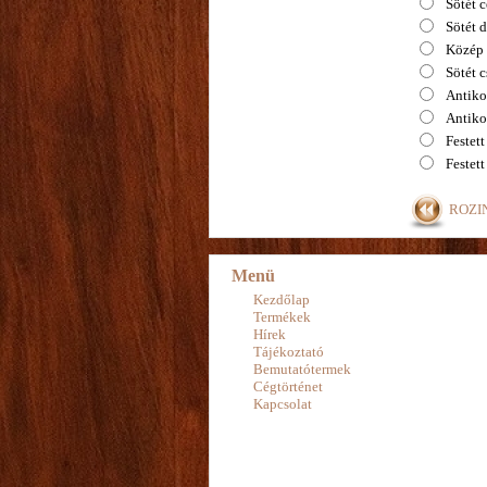
Sötét 
Sötét 
Közép 
Sötét 
Antiko
Antiko
Festett
Festett
ROZIN
Menü
Kezdőlap
Termékek
Hírek
Tájékoztató
Bemutatótermek
Cégtörténet
Kapcsolat