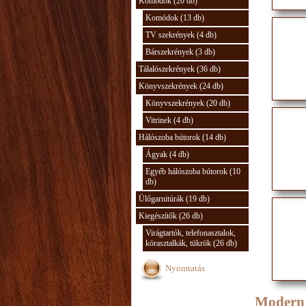
Komódok (20 db)
Komódok (13 db)
TV szekrények (4 db)
Bárszekrények (3 db)
Tálalószekrények (36 db)
Könyvszekrények (24 db)
Könyvszekrények (20 db)
Vitrinek (4 db)
Hálószoba bútorok (14 db)
Ágyak (4 db)
Egyéb hálószoba bútorok (10
db)
Ülőgarnitúrák (19 db)
Kiegészítők (26 db)
Virágtartók, telefonasztalok,
körasztalkák, tükrök (26 db)
Nyomtatás
Modern 