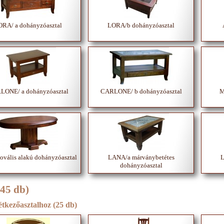
ORA/ a dohányzóasztal
LORA/b dohányzóasztal
LONE/ a dohányzóasztal
CARLONE/ b dohányzóasztal
M
vális alakú dohányzóasztal
LANA/a márványbetétes
L
dohányzóasztal
(45 db)
étkezőasztalhoz (25 db)