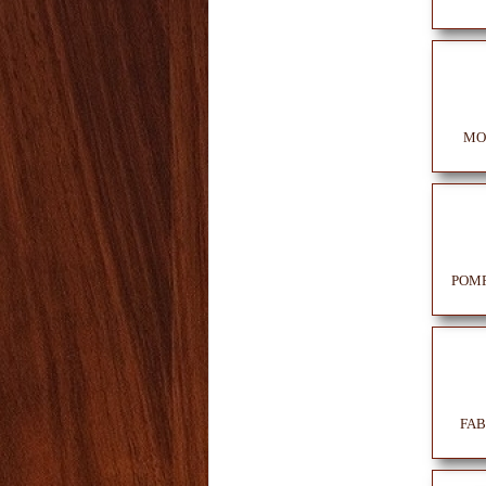
MON
POMPE
FABI