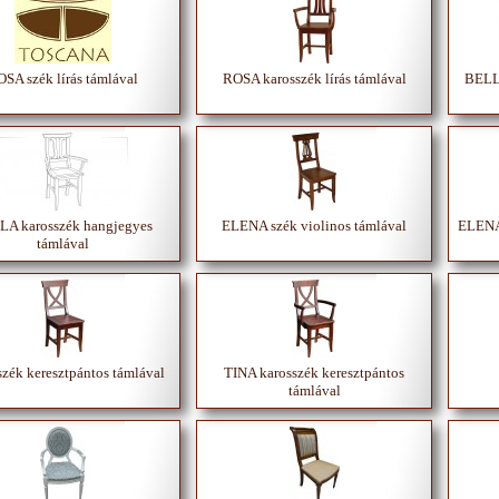
SA szék lírás támlával
ROSA karosszék lírás támlával
BELLA
A karosszék hangjegyes
ELENA szék violinos támlával
ELENA 
támlával
zék keresztpántos támlával
TINA karosszék keresztpántos
támlával