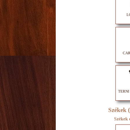
L
CAR
TERNI o
Székek 
Székek 