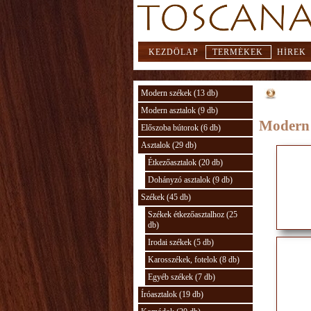
KEZDŐLAP
TERMÉKEK
HÍREK
Modern székek (13 db)
Modern asztalok (9 db)
Modern 
Előszoba bútorok (6 db)
Asztalok (29 db)
Étkezőasztalok (20 db)
Dohányzó asztalok (9 db)
Székek (45 db)
Székek étkezőasztalhoz (25
db)
Irodai székek (5 db)
Karosszékek, fotelok (8 db)
Egyéb székek (7 db)
Íróasztalok (19 db)