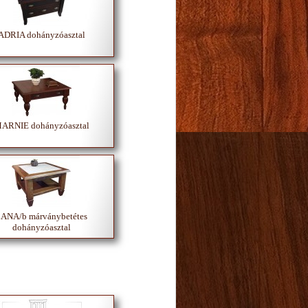
ADRIA dohányzóasztal
ARNIE dohányzóasztal
ANA/b márványbetétes
dohányzóasztal