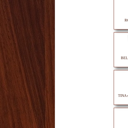
RO
BELL
TINA s