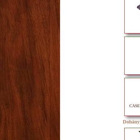
CASEL
Dohányz