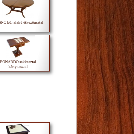
O kör alakú étkezőasztal
EONARDO sakkasztal -
kártyaasztal