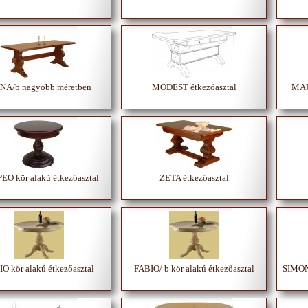
A/b nagyobb méretben
MODEST étkezőasztal
MAUR
O kör alakú étkezőasztal
ZETA étkezőasztal
O kör alakú étkezőasztal
FABIO/ b kör alakú étkezőasztal
SIMON 