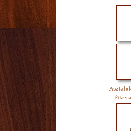
Asztalok
Étkezőa