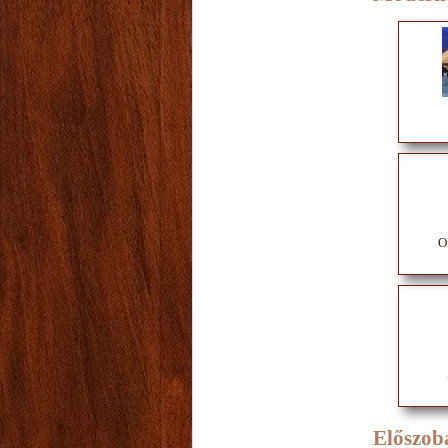
O
Előszob