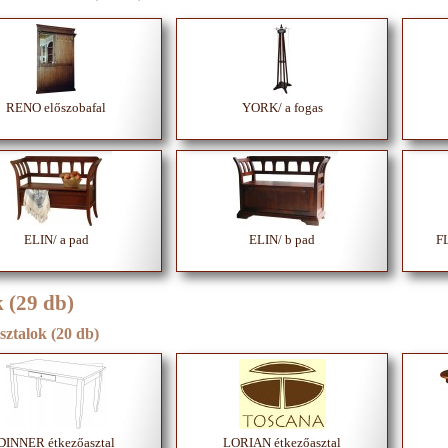
RENO előszobafal
YORK/ a fogas
ELIN/ a pad
ELIN/ b pad
F
 (29 db)
sztalok (20 db)
DINNER étkezőasztal
LORIAN étkezőasztal