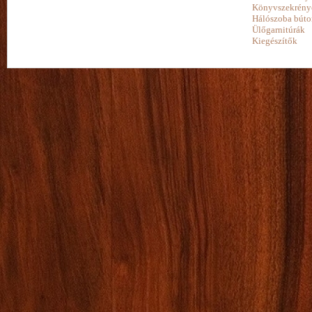
Könyvszekrény
Hálószoba búto
Ülőgarnitúrák
Kiegészítők