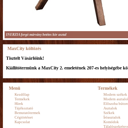
INERZIA forgó márvány betétes kör asztal
MaxCity költözés
Tisztelt Vásárlóink!
Kiállítótermünk a MaxCity 2. emeletének 207-es helyiségébe köl
Menü
Termékek
Kezdőlap
Modern székek
Termékek
Modern asztalo
Hírek
Előszoba bútor
Tájékoztató
Asztalok
Bemutatótermek
Székek
Cégtörténet
Íróasztalok
Kapcsolat
Komódok
Tálalószekrény